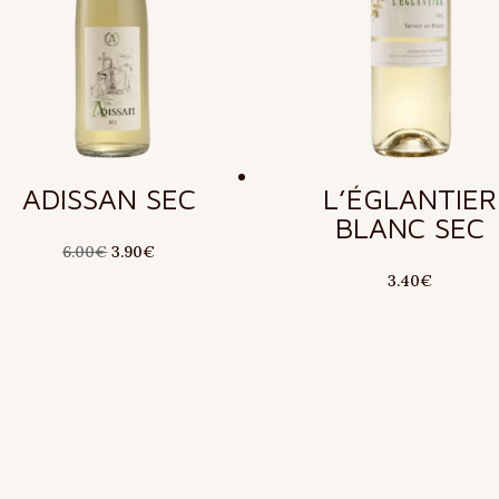
ADISSAN SEC
L’ÉGLANTIER
BLANC SEC
Le
Le
6.00
€
3.90
€
prix
prix
3.40
€
initial
actuel
était :
est :
6.00€.
3.90€.