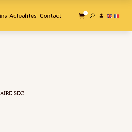
0
ins
Actualités
Contact

U

AIRE SEC