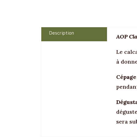
Description
AOP Cla
Le calc
à donne
Cépage 
pendant
Dégusta
déguste
sera su