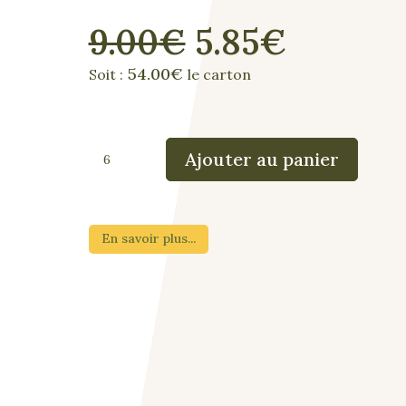
Le
Le
9.00
€
5.85
€
prix
prix
54.00€
Soit :
le carton
initial
actuel
était :
est :
9.00€.
5.85€.
CALCAIRE
Ajouter au panier
SEC
quantité
En savoir plus...