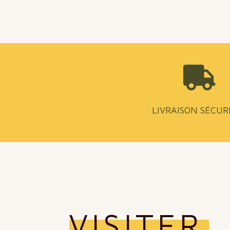

LIVRAISON SÉCUR
VISITER