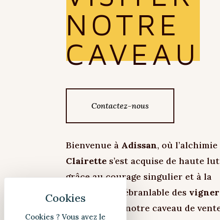
NOTRE
CAVEAU
Contactez-nous
Bienvenue à
Adissan
, où l’alchimi
Clairette
s’est acquise de haute lut
grâce au courage singulier et à la
conviction inébranlable des
vigner
la cave
. Dans notre caveau de vente
Cookies ? Vous avez le