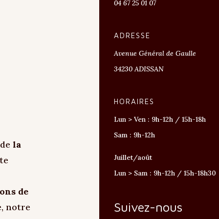
04 67 25 01 07
ADRESSE
Avenue Général de Gaulle
34230 ADISSAN
HORAIRES
Lun > Ven : 9h-12h / 15h-18h
Sam : 9h-12h
e de
la
Juillet/août
te
Lun > Sam : 9h-12h / 15h-18h30
ons de
Suivez-nous
, notre